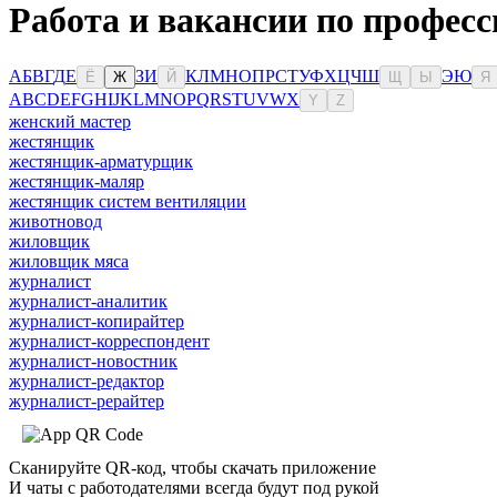
Работа и вакансии по професс
А
Б
В
Г
Д
Е
З
И
К
Л
М
Н
О
П
Р
С
Т
У
Ф
Х
Ц
Ч
Ш
Э
Ю
Ё
Ж
Й
Щ
Ы
Я
A
B
C
D
E
F
G
H
I
J
K
L
M
N
O
P
Q
R
S
T
U
V
W
X
Y
Z
женский мастер
жестянщик
жестянщик-арматурщик
жестянщик-маляр
жестянщик систем вентиляции
животновод
жиловщик
жиловщик мяса
журналист
журналист-аналитик
журналист-копирайтер
журналист-корреспондент
журналист-новостник
журналист-редактор
журналист-рерайтер
Сканируйте QR-код, чтобы скачать приложение
И чаты с работодателями всегда будут под рукой